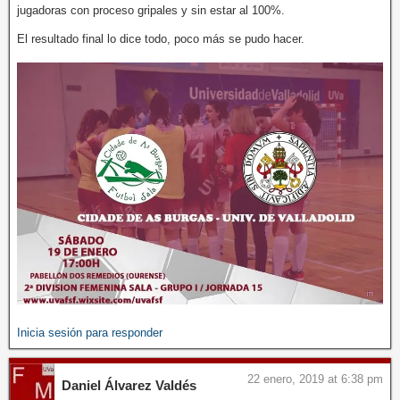
jugadoras con proceso gripales y sin estar al 100%.
El resultado final lo dice todo, poco más se pudo hacer.
Inicia sesión para responder
22 enero, 2019 at 6:38 pm
Daniel Álvarez Valdés