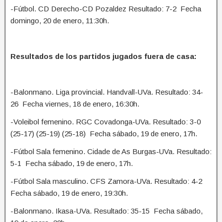
-Fútbol. CD Derecho-CD Pozaldez Resultado: 7-2 Fecha
domingo, 20 de enero, 11:30h.
Resultados de los partidos jugados fuera de casa:
-Balonmano. Liga provincial. Handvall-UVa. Resultado: 34-
26 Fecha viernes, 18 de enero, 16:30h.
-Voleibol femenino. RGC Covadonga-UVa. Resultado: 3-0
(25-17) (25-19) (25-18) Fecha sábado, 19 de enero, 17h.
-Fútbol Sala femenino. Cidade de As Burgas-UVa. Resultado:
5-1 Fecha sábado, 19 de enero, 17h.
-Fútbol Sala masculino. CFS Zamora-UVa. Resultado: 4-2
Fecha sábado, 19 de enero, 19:30h.
-Balonmano. Ikasa-UVa. Resultado: 35-15 Fecha sábado,