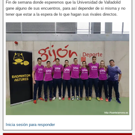
Fin de semana donde esperemos que la Universidad de Valladolid
gane alguno de sus encuentros, para así depender de si misma y no
tener que estar a la espera de lo que hagan sus rivales directos.
Inicia sesión para responder