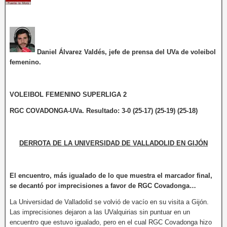
Daniel Álvarez Valdés, jefe de prensa del UVa de voleibol
femenino.
VOLEIBOL FEMENINO SUPERLIGA 2
RGC COVADONGA-UVa. Resultado: 3-0 (25-17) (25-19) (25-18)
DERROTA DE LA UNIVERSIDAD DE VALLADOLID EN GIJÓN
El encuentro, más igualado de lo que muestra el marcador final,
se decantó por imprecisiones a favor de RGC Covadonga…
La Universidad de Valladolid se volvió de vacío en su visita a Gijón.
Las imprecisiones dejaron a las UValquirias sin puntuar en un
encuentro que estuvo igualado, pero en el cual RGC Covadonga hizo