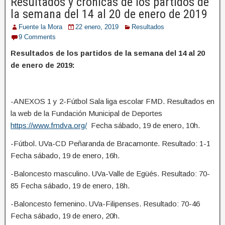
Resultados y crónicas de los partidos de
la semana del 14 al 20 de enero de 2019
Fuente la Mora
22 enero, 2019
Resultados
9 Comments
Resultados de los partidos de la semana del 14 al 20
de enero de 2019:
-ANEXOS 1 y 2-Fútbol Sala liga escolar FMD. Resultados en
la web de la Fundación Municipal de Deportes
https://www.fmdva.org/
Fecha sábado, 19 de enero, 10h.
-Fútbol. UVa-CD Peñaranda de Bracamonte. Resultado: 1-1
Fecha sábado, 19 de enero, 16h.
-Baloncesto masculino. UVa-Valle de Egüés. Resultado: 70-
85 Fecha sábado, 19 de enero, 18h.
-Baloncesto femenino. UVa-Filipenses. Resultado: 70-46
Fecha sábado, 19 de enero, 20h.