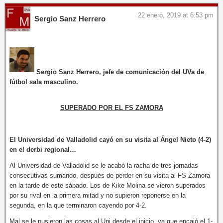
22 enero, 2019 at 6:53 pm
Sergio Sanz Herrero
Sergio Sanz Herrero, jefe de comunicación del UVa de
fútbol sala masculino.
SUPERADO POR EL FS ZAMORA
El Universidad de Valladolid cayó en su visita al Ángel Nieto (4-2)
en el derbi regional…
Al Universidad de Valladolid se le acabó la racha de tres jornadas
consecutivas sumando, después de perder en su visita al FS Zamora
en la tarde de este sábado. Los de Kike Molina se vieron superados
por su rival en la primera mitad y no supieron reponerse en la
segunda, en la que terminaron cayendo por 4-2.
Mal se le pusieron las cosas al Uni desde el inicio, ya que encajó el 1-