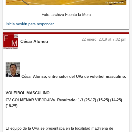
Foto: archivo Fuente la Mora
Inicia sesión para responder
22 enero, 2019 at 7:02 pm
César Alonso
César Alonso, entrenador del UVa de voleibol masculino.
VOLEIBOL MASCULINO
CV COLMENAR VIEJO-UVa. Resultado: 1-3 (25-17) (15-25) (14-25)
(18-25)
El equipo de la UVa se presentaba en la localidad madrileña de