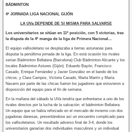
BÁDMINTON
4ª JORNADA LIGA NACIONAL GIJÓN
LA UVa DEPENDE DE SI MISMA PARA SALVARSE
Los universitarios se sitúan en 11º posición, con 5 victorias, tras
la disputa de la 4º manga de la liga de Primera Nacional…
El equipo vallisoletano se desplazaba a tierras asturianas para
disputar la penúltima jornada de la liga. En está ocasión los rivales
serían Bádminton Bellatera (Barcelona) Club Bádminton Alicante y los
locales Bádminton Astures (Gijón). Eduardo Bayón, Francisco
Casado, Enrique Fernández y Javier González en el bando de los
chicos; y Clara Campos, Victoria Casado, Marta Martín y María
Navarro por parte de las chicas fueron los jugadores que estuvieron a
disposición del equipo para el fin de semana.
En la mañana del sábado la UVa tendría que enfrentarse a uno de los
rivales directos por la lucha de la salvación: el bádminton Bellatera.
Un equipo que se había reforzado en el mercado de invierno con dos
jugadoras danesas, presentándose así un encuentro complicado para
los vallisoletanos. Un resultado adverso final de 3-4, donde los
universitarios ganarían dos individuales masculinos y un individual