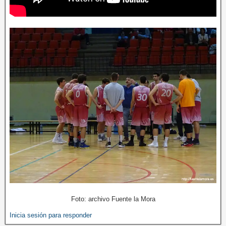
Foto: archivo Fuente la Mora
Inicia sesión para responder