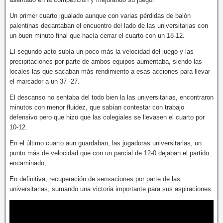
Un primer cuarto igualado aunque con varias pérdidas de balón
palentinas decantaban el encuentro del lado de las universitarias con
un buen minuto final que hacía cerrar el cuarto con un 18-12.
El segundo acto subía un poco más la velocidad del juego y las
precipitaciones por parte de ambos equipos aumentaba, siendo las
locales las que sacaban más rendimiento a esas acciones para llevar
el marcador a un 37 -27.
El descanso no sentaba del todo bien la las universitarias, encontraron
minutos con menor fluidez, que sabían contestar con trabajo
defensivo pero que hizo que las colegiales se llevasen el cuarto por
10-12.
En el último cuarto aun guardaban, las jugadoras universitarias, un
punto más de velocidad que con un parcial de 12-0 dejaban el partido
encaminado,
En definitiva, recuperación de sensaciones por parte de las
universitarias, sumando una victoria importante para sus aspiraciones.