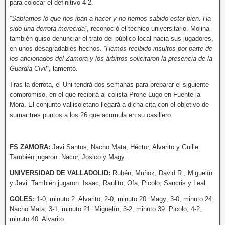
para colocar el definitivo 4-2.
“Sabíamos lo que nos iban a hacer y no hemos sabido estar bien. Ha
sido una derrota merecida”
, reconoció el técnico universitario. Molina
también quiso denunciar el trato del público local hacia sus jugadores,
en unos desagradables hechos.
“Hemos recibido insultos por parte de
los aficionados del Zamora y los árbitros solicitaron la presencia de la
Guardia Civil”
, lamentó.
Tras la derrota, el Uni tendrá dos semanas para preparar el siguiente
compromiso, en el que recibirá al colista Prone Lugo en Fuente la
Mora. El conjunto vallisoletano llegará a dicha cita con el objetivo de
sumar tres puntos a los 26 que acumula en su casillero.
FS ZAMORA:
Javi Santos, Nacho Mata, Héctor, Alvarito y Guille.
También jugaron: Nacor, Josico y Magy.
UNIVERSIDAD DE VALLADOLID:
Rubén, Muñoz, David R., Miguelín
y Javi. También jugaron: Isaac, Raulito, Ofa, Picolo, Sancris y Leal.
GOLES:
1-0, minuto 2: Alvarito; 2-0, minuto 20: Magy; 3-0, minuto 24:
Nacho Mata; 3-1, minuto 21: Miguelín; 3-2, minuto 39: Picolo; 4-2,
minuto 40: Alvarito.