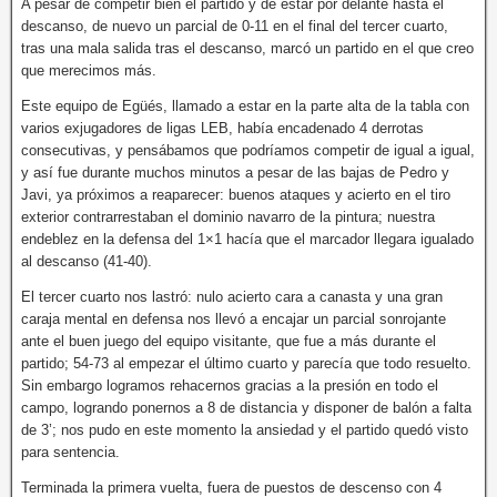
A pesar de competir bien el partido y de estar por delante hasta el
descanso, de nuevo un parcial de 0-11 en el final del tercer cuarto,
tras una mala salida tras el descanso, marcó un partido en el que creo
que merecimos más.
Este equipo de Egüés, llamado a estar en la parte alta de la tabla con
varios exjugadores de ligas LEB, había encadenado 4 derrotas
consecutivas, y pensábamos que podríamos competir de igual a igual,
y así fue durante muchos minutos a pesar de las bajas de Pedro y
Javi, ya próximos a reaparecer: buenos ataques y acierto en el tiro
exterior contrarrestaban el dominio navarro de la pintura; nuestra
endeblez en la defensa del 1×1 hacía que el marcador llegara igualado
al descanso (41-40).
El tercer cuarto nos lastró: nulo acierto cara a canasta y una gran
caraja mental en defensa nos llevó a encajar un parcial sonrojante
ante el buen juego del equipo visitante, que fue a más durante el
partido; 54-73 al empezar el último cuarto y parecía que todo resuelto.
Sin embargo logramos rehacernos gracias a la presión en todo el
campo, logrando ponernos a 8 de distancia y disponer de balón a falta
de 3’; nos pudo en este momento la ansiedad y el partido quedó visto
para sentencia.
Terminada la primera vuelta, fuera de puestos de descenso con 4