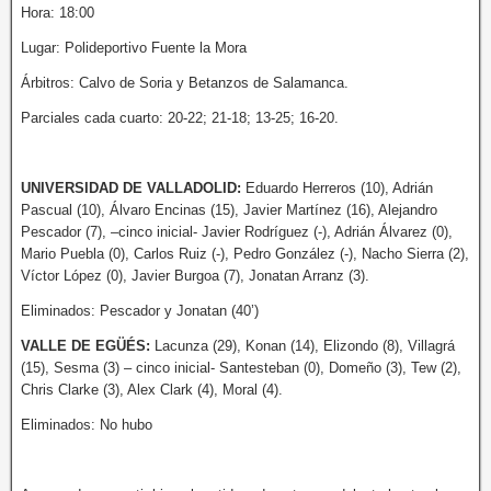
Hora: 18:00
Lugar: Polideportivo Fuente la Mora
Árbitros: Calvo de Soria y Betanzos de Salamanca.
Parciales cada cuarto: 20-22; 21-18; 13-25; 16-20.
UNIVERSIDAD DE VALLADOLID:
Eduardo Herreros (10), Adrián
Pascual (10), Álvaro Encinas (15), Javier Martínez (16), Alejandro
Pescador (7), –cinco inicial- Javier Rodríguez (-), Adrián Álvarez (0),
Mario Puebla (0), Carlos Ruiz (-), Pedro González (-), Nacho Sierra (2),
Víctor López (0), Javier Burgoa (7), Jonatan Arranz (3).
Eliminados: Pescador y Jonatan (40’)
VALLE DE EGÜÉS:
Lacunza (29), Konan (14), Elizondo (8), Villagrá
(15), Sesma (3) – cinco inicial- Santesteban (0), Domeño (3), Tew (2),
Chris Clarke (3), Alex Clark (4), Moral (4).
Eliminados: No hubo