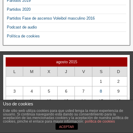
Partidos 2019
Partidos 2020
Partidos Fase de ascenso Voleibol masculino 2016
Podcast de audio
Política de cookies
agosto 2015
L
M
X
J
V
S
D
1
2
3
4
5
6
7
8
9
10
11
12
13
14
15
16
Uso de cookies
17
18
19
20
21
22
23
Este sitio web utiliza cookies para que usted tenga la mejor experiencia de
usuario. Si continúa navegando está dando su consentimiento para la
aceptación de las mencionadas cookies y la aceptación de nuestra política de
24
25
26
27
28
29
30
cookies, pinche el enlace para mayor información:
política de cookies
ACEPTAR
31