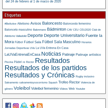
del 24 de febrero al 1 de marzo de 2020
Etiquetas
Baloncesto
Avisos
Atletismo
Baloncesto femenino
#BeActive
Bádminton
Balonceto masculino
Balonmano
CAV
CEU
CEU2020
Club de
Deporte
Deporte Universitario
Fuente la
Atletismo Valladolid
Mora
Fútbol Sala Masculino
Fútbol Sala
Fútbol
Horarios
La UVa Entrena En Casa
Jornadas Deportivas UVa
Noticias
LaUVaEntrenaEnCasa
Patinaje
Patinaje artístico
Resultados
Pádel
Piscina
re
Rector
Resultados de los partidos
Resultados y Crónicas
Rugby inclusivo
Trofeo Rector
Salvamento
salvamentoysocorrismo
Squash
Violencia de
Voleibol
Voleibol femenino
Web
género
Vídeos
Youtube