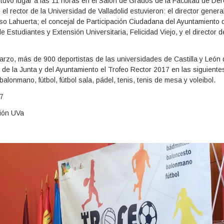
 tuvo lugar a las 11 horas en el Salón de Grados de la Facultad de Der
 el rector de la Universidad de Valladolid estuvieron: el director gener
nso Lahuerta; el concejal de Participación Ciudadana del Ayuntamiento d
de Estudiantes y Extensión Universitaria, Felicidad Viejo, y el director
arzo, más de 900 deportistas de las universidades de Castilla y León 
 de la Junta y del Ayuntamiento el Trofeo Rector 2017 en las siguientes
alonmano, fútbol, fútbol sala, pádel, tenis, tenis de mesa y voleibol.
17
ión UVa