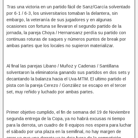
Tras una victoria en un partido fácil de Sanz/García solventado
por 6-1 / 6-3, los universitarios tomaban la delantera, sin
embargo, la veteranía de sus jugadores y en algunas
ocasiones con fortuna se llevaron el segundo partido de la
jornada, la pareja Choya / Hernansanz perdía su partido con
continuas roturas de saques y números puntos de break por
ambas partes que los locales no supieron materializar.
Al final las parejas Libano / Muñoz y Cadenas / Santillana
solventaron la eliminatoria ganando sus partidos en dos sets y
decantando la balanza hacia el Uva-MTM. El ultimo partido el
pista con la pareja Cerezo / González se escapo en el tercer
set, muy reñido y luchado por ambas partes.
Primer objetivo cumplido, el fin de semana del 19 de Noviembre
segunda entrega de la Copa, ya no habrá excusas ni tiempo
para la derrota, un cuadro de 8 equipos nos espera para luchar
el sábado por una plaza en la semifinal, no hay margen de
error ya que una derrota ya te deja fuera de la competición.