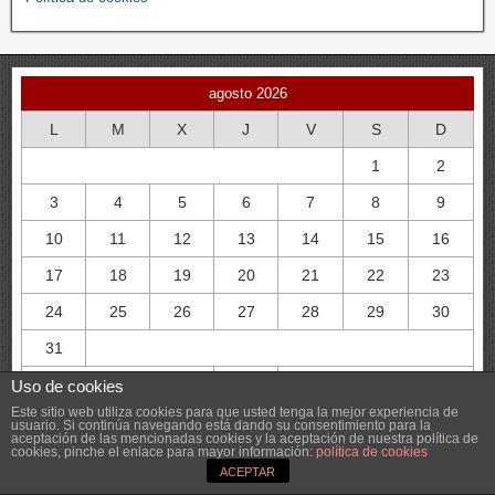
agosto 2026
L
M
X
J
V
S
D
1
2
3
4
5
6
7
8
9
10
11
12
13
14
15
16
17
18
19
20
21
22
23
24
25
26
27
28
29
30
31
« May
Uso de cookies
Este sitio web utiliza cookies para que usted tenga la mejor experiencia de
usuario. Si continúa navegando está dando su consentimiento para la
aceptación de las mencionadas cookies y la aceptación de nuestra política de
cookies, pinche el enlace para mayor información:
política de cookies
ACEPTAR
Campus deportivo Fuente la Mora, Universidad de Valladolid,