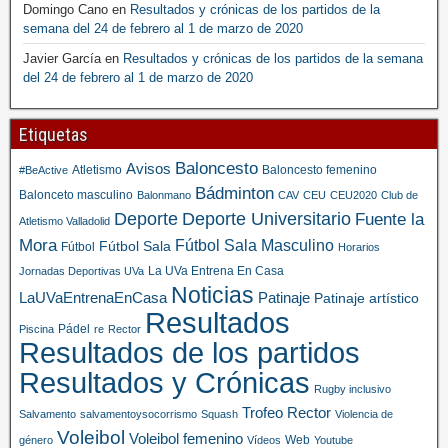
Domingo Cano
en
Resultados y crónicas de los partidos de la
semana del 24 de febrero al 1 de marzo de 2020
Javier García
en
Resultados y crónicas de los partidos de la semana
del 24 de febrero al 1 de marzo de 2020
Etiquetas
Baloncesto
Avisos
Atletismo
Baloncesto femenino
#BeActive
Bádminton
Balonceto masculino
Balonmano
CAV
CEU
CEU2020
Club de
Deporte
Deporte Universitario
Fuente la
Atletismo Valladolid
Mora
Fútbol Sala Masculino
Fútbol Sala
Fútbol
Horarios
La UVa Entrena En Casa
Jornadas Deportivas UVa
Noticias
LaUVaEntrenaEnCasa
Patinaje
Patinaje artístico
Resultados
Pádel
Piscina
re
Rector
Resultados de los partidos
Resultados y Crónicas
Rugby inclusivo
Trofeo Rector
Salvamento
salvamentoysocorrismo
Squash
Violencia de
Voleibol
Voleibol femenino
Web
género
Vídeos
Youtube