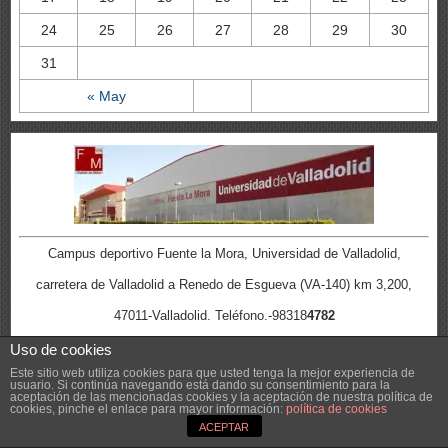
24
25
26
27
28
29
30
31
« May
Campus deportivo Fuente la Mora, Universidad de Valladolid,
carretera de Valladolid a Renedo de Esgueva (VA-140) km 3,200,
47011-Valladolid. Teléfono.-98318
4782
e-mail
uva@fuentelamora.es
Uso de cookies
Este sitio web utiliza cookies para que usted tenga la mejor experiencia de
usuario. Si continúa navegando está dando su consentimiento para la
aceptación de las mencionadas cookies y la aceptación de nuestra política de
cookies, pinche el enlace para mayor información:
política de cookies
Acceso y Registro
ACEPTAR