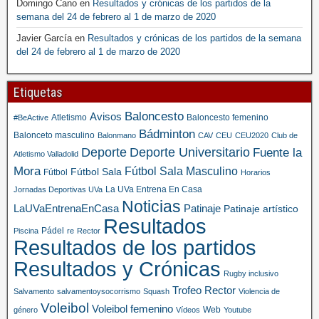
Domingo Cano
en
Resultados y crónicas de los partidos de la
semana del 24 de febrero al 1 de marzo de 2020
Javier García
en
Resultados y crónicas de los partidos de la semana
del 24 de febrero al 1 de marzo de 2020
Etiquetas
Baloncesto
Avisos
Atletismo
Baloncesto femenino
#BeActive
Bádminton
Balonceto masculino
Balonmano
CAV
CEU
CEU2020
Club de
Deporte
Deporte Universitario
Fuente la
Atletismo Valladolid
Mora
Fútbol Sala Masculino
Fútbol Sala
Fútbol
Horarios
La UVa Entrena En Casa
Jornadas Deportivas UVa
Noticias
LaUVaEntrenaEnCasa
Patinaje
Patinaje artístico
Resultados
Pádel
Piscina
re
Rector
Resultados de los partidos
Resultados y Crónicas
Rugby inclusivo
Trofeo Rector
Salvamento
salvamentoysocorrismo
Squash
Violencia de
Voleibol
Voleibol femenino
Web
género
Vídeos
Youtube