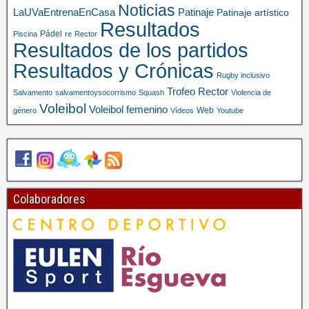
Noticias
LaUVaEntrenaEnCasa
Patinaje
Patinaje artístico
Resultados
Pádel
Piscina
re
Rector
Resultados de los partidos
Resultados y Crónicas
Rugby inclusivo
Trofeo Rector
Salvamento
salvamentoysocorrismo
Squash
Violencia de
Voleibol
Voleibol femenino
Web
género
Vídeos
Youtube
Colaboradores