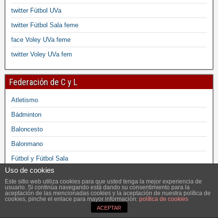
twitter Fútbol UVa
twitter Fútbol Sala feme
face Voley UVa feme
twitter Voley UVa fem
Federación de C y L
Atletismo
Bádminton
Baloncesto
Balonmano
Fútbol y Fútbol Sala
Uso de cookies
Pádel
Este sitio web utiliza cookies para que usted tenga la mejor experiencia de
Voleibol
usuario. Si continúa navegando está dando su consentimiento para la
aceptación de las mencionadas cookies y la aceptación de nuestra política de
cookies, pinche el enlace para mayor información:
política de cookies
ACEPTAR
Federación Española