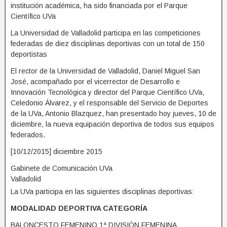
institución académica, ha sido financiada por el Parque
Científico UVa
La Universidad de Valladolid participa en las competiciones
federadas de diez disciplinas deportivas con un total de 150
deportistas
El rector de la Universidad de Valladolid, Daniel Miguel San
José, acompañado por el vicerrector de Desarrollo e
Innovación Tecnológica y director del Parque Científico UVa,
Celedonio Álvarez, y el responsable del Servicio de Deportes
de la UVa, Antonio Blazquez, han presentado hoy jueves, 10 de
diciembre, la nueva equipación deportiva de todos sus equipos
federados.
[10/12/2015] diciembre 2015
Gabinete de Comunicación UVa
Valladolid
La UVa participa en las siguientes disciplinas deportivas:
MODALIDAD DEPORTIVA CATEGORÍA
07-Screenshot-2017-10-6 Univ de Valladolid (
04-Screenshot-2017-10-6 Fuente la Mora (
02-Screenshot-2017-10-6 Fuente la Mora (
BALONCESTO FEMENINO 1ª DIVISIÓN FEMENINA
FuentelaMora)
FuentelaMora)
UVa_es)