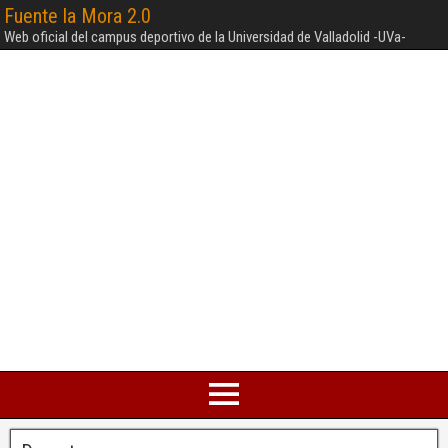
Fuente la Mora 2.0
Web oficial del campus deportivo de la Universidad de Valladolid -UVa-