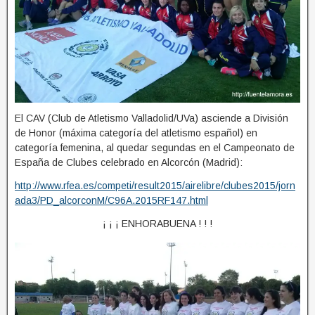
El CAV (Club de Atletismo Valladolid/UVa) asciende a División
de Honor (máxima categoría del atletismo español) en
categoría femenina, al quedar segundas en el Campeonato de
España de Clubes celebrado en Alcorcón (Madrid):
http://www.rfea.es/competi/result2015/airelibre/clubes2015/jorn
ada3/PD_alcorconM/C96A.2015RF147.html
¡ ¡ ¡ ENHORABUENA ! ! !