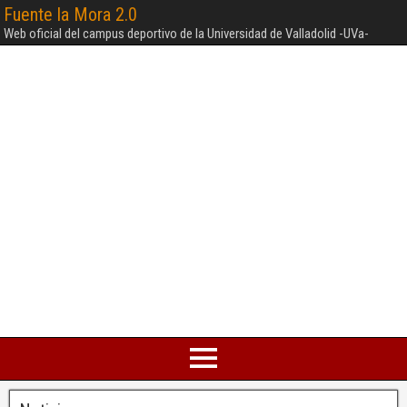
Fuente la Mora 2.0
Web oficial del campus deportivo de la Universidad de Valladolid -UVa-