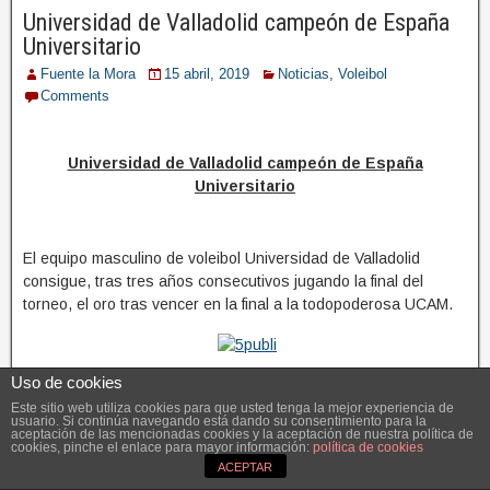
Universidad de Valladolid campeón de España
Universitario
Fuente la Mora
15 abril, 2019
Noticias
,
Voleibol
Comments
Universidad de Valladolid campeón de España
Universitario
El equipo masculino de voleibol Universidad de Valladolid
consigue, tras tres años consecutivos jugando la final del
torneo, el oro tras vencer en la final a la todopoderosa UCAM.
Uso de cookies
El torneo comenzó con probablemente el partido más duro para
los universitarios de todo el torneo (quizás no comparable en
Este sitio web utiliza cookies para que usted tenga la mejor experiencia de
usuario. Si continúa navegando está dando su consentimiento para la
calidad con la UCAM, pero con una intensidad de juego
aceptación de las mencionadas cookies y la aceptación de nuestra política de
cookies, pinche el enlace para mayor información:
política de cookies
increíble). El partido fue contra el equipo local, la Universidad
ACEPTAR
Politécnica de Valencia. El equipo Valenciano demostró ser uno