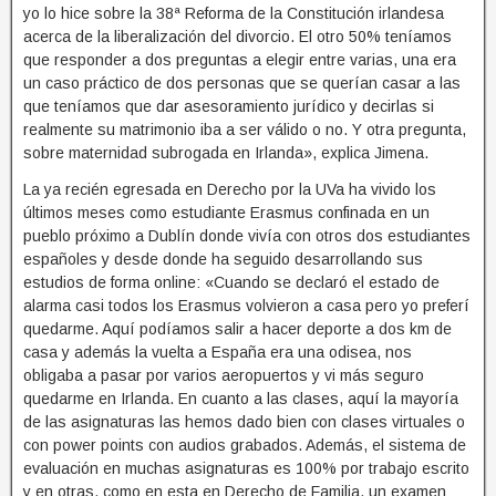
yo lo hice sobre la 38ª Reforma de la Constitución irlandesa
acerca de la liberalización del divorcio. El otro 50% teníamos
que responder a dos preguntas a elegir entre varias, una era
un caso práctico de dos personas que se querían casar a las
que teníamos que dar asesoramiento jurídico y decirlas si
realmente su matrimonio iba a ser válido o no. Y otra pregunta,
sobre maternidad subrogada en Irlanda», explica Jimena.
La ya recién egresada en Derecho por la UVa ha vivido los
últimos meses como estudiante Erasmus confinada en un
pueblo próximo a Dublín donde vivía con otros dos estudiantes
españoles y desde donde ha seguido desarrollando sus
estudios de forma online: «Cuando se declaró el estado de
alarma casi todos los Erasmus volvieron a casa pero yo preferí
quedarme. Aquí podíamos salir a hacer deporte a dos km de
casa y además la vuelta a España era una odisea, nos
obligaba a pasar por varios aeropuertos y vi más seguro
quedarme en Irlanda. En cuanto a las clases, aquí la mayoría
de las asignaturas las hemos dado bien con clases virtuales o
con power points con audios grabados. Además, el sistema de
evaluación en muchas asignaturas es 100% por trabajo escrito
y en otras, como en esta en Derecho de Familia, un examen