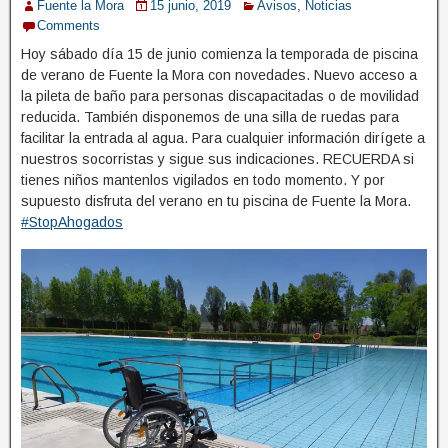
Fuente la Mora
15 junio, 2019
Avisos
,
Noticias
Comments
Hoy sábado día 15 de junio comienza la temporada de piscina
de verano de Fuente la Mora con novedades. Nuevo acceso a
WhatsApp Image 2020-02-21 at 13.12.55 (3)
WhatsApp Image 2020-02-21 at 13.12.55 (2)
WhatsApp Image 2020-02-21 at 13.12.55 (1)
WhatsApp Image 2020-02-21 at 13.12.54 (1)
WhatsApp Image 2020-02-21 at 13.12.54
la pileta de baño para personas discapacitadas o de movilidad
reducida. También disponemos de una silla de ruedas para
facilitar la entrada al agua. Para cualquier información dirígete a
nuestros socorristas y sigue sus indicaciones. RECUERDA si
tienes niños mantenlos vigilados en todo momento. Y por
supuesto disfruta del verano en tu piscina de Fuente la Mora.
#StopAhogados