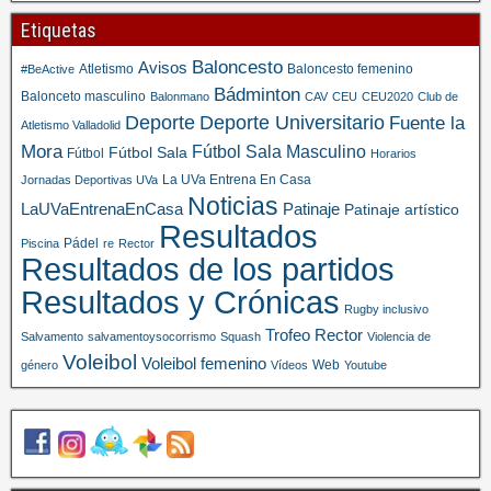
Etiquetas
Baloncesto
Avisos
Atletismo
Baloncesto femenino
#BeActive
Bádminton
Balonceto masculino
Balonmano
CAV
CEU
CEU2020
Club de
Deporte
Deporte Universitario
Fuente la
Atletismo Valladolid
Mora
Fútbol Sala Masculino
Fútbol Sala
Fútbol
Horarios
La UVa Entrena En Casa
Jornadas Deportivas UVa
Noticias
LaUVaEntrenaEnCasa
Patinaje
Patinaje artístico
Resultados
Pádel
Piscina
re
Rector
Resultados de los partidos
Resultados y Crónicas
Rugby inclusivo
Trofeo Rector
Salvamento
salvamentoysocorrismo
Squash
Violencia de
Voleibol
Voleibol femenino
Web
género
Vídeos
Youtube