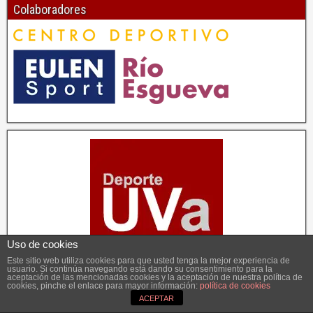
Colaboradores
Uso de cookies
Este sitio web utiliza cookies para que usted tenga la mejor experiencia de
usuario. Si continúa navegando está dando su consentimiento para la
aceptación de las mencionadas cookies y la aceptación de nuestra política de
cookies, pinche el enlace para mayor información:
política de cookies
Soporte Vital Básico
ACEPTAR