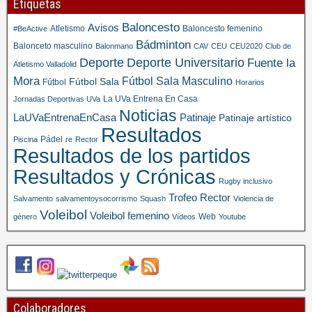
Etiquetas
Baloncesto
Avisos
Atletismo
Baloncesto femenino
#BeActive
Bádminton
Balonceto masculino
Balonmano
CAV
CEU
CEU2020
Club de
Deporte
Deporte Universitario
Fuente la
Atletismo Valladolid
Mora
Fútbol Sala Masculino
Fútbol Sala
Fútbol
Horarios
La UVa Entrena En Casa
Jornadas Deportivas UVa
Noticias
LaUVaEntrenaEnCasa
Patinaje
Patinaje artístico
Resultados
Pádel
Piscina
re
Rector
Resultados de los partidos
Resultados y Crónicas
Rugby inclusivo
Trofeo Rector
Salvamento
salvamentoysocorrismo
Squash
Violencia de
Voleibol
Voleibol femenino
Web
género
Vídeos
Youtube
Colaboradores