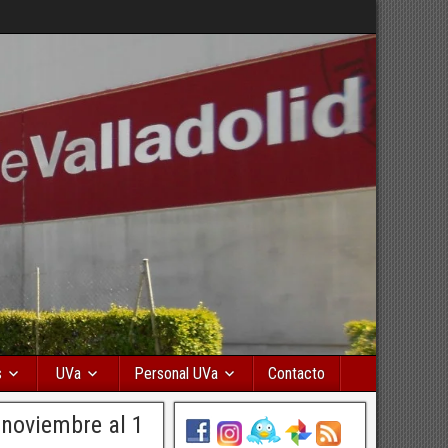
s
UVa
Personal UVa
Contacto
 noviembre al 1