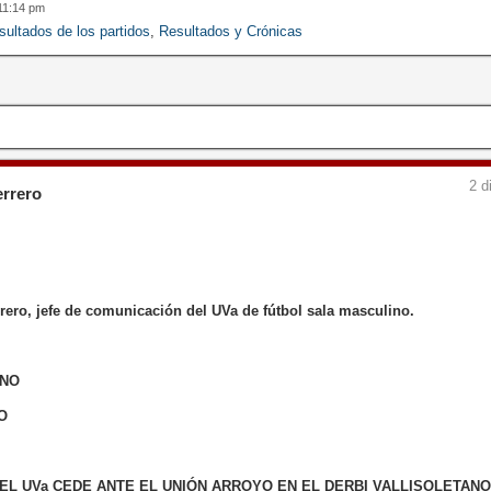
11:14 pm
sultados de los partidos
,
Resultados y Crónicas
2 d
errero
rero, jefe de comunicación del UVa de fútbol sala masculino.
INO
O
EL UVa CEDE ANTE EL UNIÓN ARROYO EN EL DERBI VALLISOLETAN