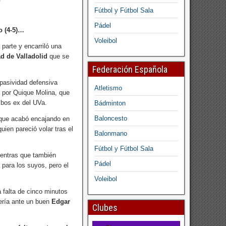
Fútbol y Fútbol Sala
Pádel
o (4-5)…
Voleibol
parte y encarriló una
d de Valladolid
que se
Federación Española
 pasividad defensiva
Atletismo
o por Quique Molina, que
mbos ex del UVa.
Bádminton
Baloncesto
, que acabó encajando en
ien pareció volar tras el
Balonmano
Fútbol y Fútbol Sala
entras que también
Pádel
 para los suyos, pero el
Voleibol
 falta de cinco minutos
tería ante un buen
Edgar
Clubes