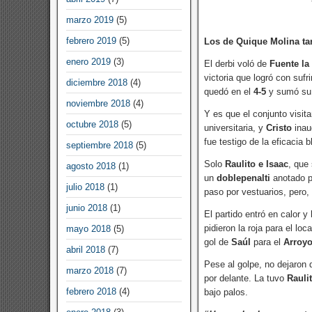
marzo 2019
(5)
febrero 2019
(5)
Los de Quique Molina tar
enero 2019
(3)
El derbi voló de
Fuente la
victoria que logró con sufr
diciembre 2018
(4)
quedó en el
4-5
y sumó su 
noviembre 2018
(4)
Y es que el conjunto visit
octubre 2018
(5)
universitaria, y
Cristo
inau
fue testigo de la eficacia 
septiembre 2018
(5)
Solo
Raulito e Isaac
, que
agosto 2018
(1)
un
doblepenalti
anotado 
julio 2018
(1)
paso por vestuarios, pero,
junio 2018
(1)
El partido entró en calor y
pidieron la roja para el lo
mayo 2018
(5)
gol de
Saúl
para el
Arroy
abril 2018
(7)
Pese al golpe, no dejaron 
marzo 2018
(7)
por delante. La tuvo
Rauli
febrero 2018
(4)
bajo palos.