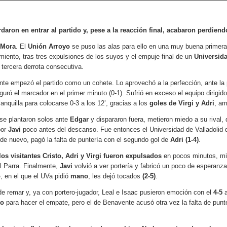
daron en entrar al partido y, pese a la reacción final, acabaron perdiend
 Mora
. El
Unión Arroyo
se puso las alas para ello en una muy buena primera 
imiento, tras tres expulsiones de los suyos y el empuje final de un
Universida
tercera derrota consecutiva.
ante empezó el partido como un cohete. Lo aprovechó a la perfección, ante la
guró el marcador en el primer minuto (0-1). Sufrió en exceso el equipo dirigid
blanquilla para colocarse 0-3 a los 12’, gracias a los
goles de Virgi y Adri
, a
 se plantaron solos ante
Edgar
y dispararon fuera, metieron miedo a su rival
por
Javi
poco antes del descanso. Fue entonces el Universidad de Valladolid qu
 de nuevo, pagó la falta de puntería con el segundo gol de
Adri (1-4)
.
los visitantes Cristo, Adri y Virgi fueron expulsados
en pocos minutos, mi
cal Parra. Finalmente,
Javi
volvió a ver portería y fabricó un poco de esperanza
o
, en el que el UVa pidió
mano
, les dejó tocados
(2-5)
.
de remar y, ya con portero-jugador, Leal e Isaac pusieron emoción con el
4-5
a
to
para hacer el empate, pero el de Benavente acusó otra vez la falta de pun