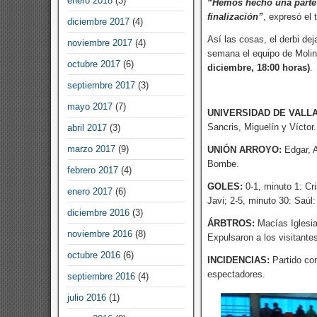
enero 2018
(3)
“Hemos hecho una parte b
finalización”
, expresó el 
diciembre 2017
(4)
Así las cosas, el derbi de
noviembre 2017
(4)
semana el equipo de Molina
octubre 2017
(6)
diciembre, 18:00 horas)
.
septiembre 2017
(3)
mayo 2017
(7)
UNIVERSIDAD DE VALLA
Sancris, Miguelín y Víctor.
abril 2017
(3)
marzo 2017
(9)
UNIÓN ARROYO:
Edgar, A
Bombe.
febrero 2017
(4)
GOLES:
0-1, minuto 1: Cri
enero 2017
(6)
Javi; 2-5, minuto 30: Saúl:
diciembre 2016
(3)
ÁRBTROS:
Macías Iglesia
noviembre 2016
(8)
Expulsaron a los visitantes 
octubre 2016
(6)
INCIDENCIAS:
Partido cor
espectadores.
septiembre 2016
(4)
julio 2016
(1)