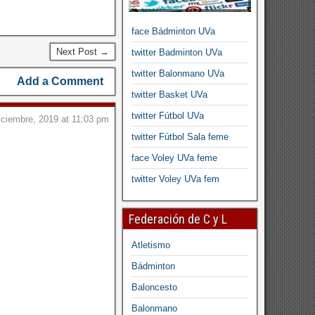
face Bádminton UVa
Next Post →
twitter Badminton UVa
twitter Balonmano UVa
Add a Comment
twitter Basket UVa
twitter Fútbol UVa
iciembre, 2019 at 11:03 pm
twitter Fútbol Sala feme
face Voley UVa feme
twitter Voley UVa fem
Federación de C y L
Atletismo
Bádminton
Baloncesto
Balonmano
O