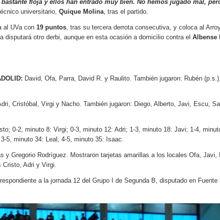
astante floja y ellos han entrado muy bien. No hemos jugado mal, pero 
técnico universitario,
Quique Molina
, tras el partido.
ja al UVa con
19 puntos
, tras su tercera derrota consecutiva, y coloca al Arr
 disputará otro derbi, aunque en esta ocasión a domicilio contra el
Albense 
DOLID:
David, Ofa, Parra, David R. y Raulito. También jugaron: Rubén (p.s.),
dri, Cristóbal, Virgi y Nacho. También jugaron: Diego, Alberto, Javi, Escu, S
sto; 0-2, minuto 8: Virgi; 0-3, minuto 12: Adri; 1-3, minuto 18: Javi; 1-4, minut
 3-5, minuto 34: Leal; 4-5, minuto 35: Isaac.
s y Gregorio Rodríguez. Mostraron tarjetas amarillas a los locales Ofa, Javi,
Cristo, Adri y Virgi.
respondiente a la jornada 12 del Grupo I de Segunda B, disputado en Fuente