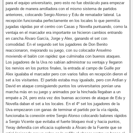
para el equipo universitario, pero esto no fue obstáculo para empezar
jugando de manera arrolladora con el mismo sistema de partidos
anteriores, colocando Sergio Alonso y Edu de rematador lateral. La
recepción funcionaba perfectamente en los locales lo que permitía
jugadas rápidas por el centro con Casas y Novella puntuando, como la
ventaja en el marcador era importante se hicieron cambios entrando
en cancha Álvaro García, Jorge y Alex, ganando el set con
comodidad. En el segundo set los jugadores de Don Benito
reaccionaron, mejorando su juego, con su colocador Anselmo
moviendo el balón con rapidez que culminaba con buenos ataques.
Los jugadores de la Uva no sabían administrar su ventaja y llegaron
los nervios en los puntos finales, la entrada al campo de Guille por
Alex igualaba el marcador pero con varios fallos en recepción dieron el
set a los visitantes. El partido estaba muy igualado, pero con Ardían y
David en ataque consiguiendo puntos los universitarios ponían una
marcha más en su juego y animados por la hinchada llegaban a un
empate a 24, pero esta vez dos buenas acciones de ataque de Edu y
Novella daban el set a los locales. En el 4º set los jugadores de la
Uva empezaron con ganas de terminar el partido por la vía rápida,
funcionaba la conexión entre Sergio Alonso colocando balones rápidos
a Sergio Vicente que evitaba el fuerte bloqueo rival y hacia puntos,
Yeray defendía con eficacia supliendo a Álvaro de la Fuente que se