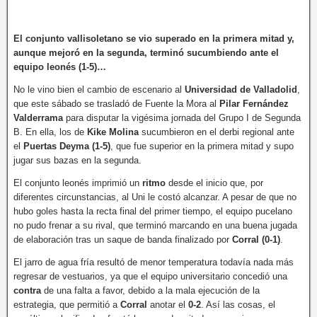
El conjunto vallisoletano se vio superado en la primera mitad y,
aunque mejoró en la segunda, terminó sucumbiendo ante el
equipo leonés (1-5)…
No le vino bien el cambio de escenario al
Universidad de Valladolid
,
que este sábado se trasladó de Fuente la Mora al
Pilar Fernández
Valderrama
para disputar la vigésima jornada del Grupo I de Segunda
B. En ella, los de
Kike Molina
sucumbieron en el derbi regional ante
el
Puertas Deyma (1-5)
, que fue superior en la primera mitad y supo
jugar sus bazas en la segunda.
El conjunto leonés imprimió un
ritmo
desde el inicio que, por
diferentes circunstancias, al Uni le costó alcanzar. A pesar de que no
hubo goles hasta la recta final del primer tiempo, el equipo pucelano
no pudo frenar a su rival, que terminó marcando en una buena jugada
de elaboración tras un saque de banda finalizado por
Corral (0-1)
.
El jarro de agua fría resultó de menor temperatura todavía nada más
regresar de vestuarios, ya que el equipo universitario concedió una
contra
de una falta a favor, debido a la mala ejecución de la
estrategia, que permitió a
Corral
anotar el
0-2
. Así las cosas, el