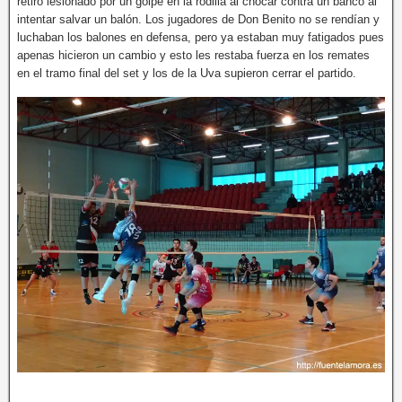
retiró lesionado por un golpe en la rodilla al chocar contra un banco al
intentar salvar un balón. Los jugadores de Don Benito no se rendían y
luchaban los balones en defensa, pero ya estaban muy fatigados pues
apenas hicieron un cambio y esto les restaba fuerza en los remates
en el tramo final del set y los de la Uva supieron cerrar el partido.