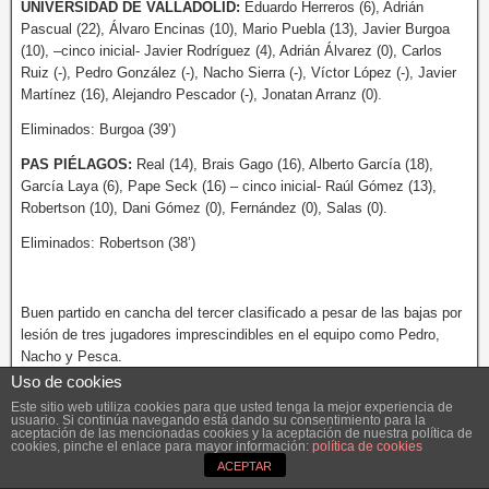
UNIVERSIDAD DE VALLADOLID:
Eduardo Herreros (6), Adrián
Pascual (22), Álvaro Encinas (10), Mario Puebla (13), Javier Burgoa
(10), –cinco inicial- Javier Rodríguez (4), Adrián Álvarez (0), Carlos
Ruiz (-), Pedro González (-), Nacho Sierra (-), Víctor López (-), Javier
Martínez (16), Alejandro Pescador (-), Jonatan Arranz (0).
Eliminados: Burgoa (39’)
PAS PIÉLAGOS:
Real (14), Brais Gago (16), Alberto García (18),
García Laya (6), Pape Seck (16) – cinco inicial- Raúl Gómez (13),
Robertson (10), Dani Gómez (0), Fernández (0), Salas (0).
Eliminados: Robertson (38’)
Buen partido en cancha del tercer clasificado a pesar de las bajas por
lesión de tres jugadores imprescindibles en el equipo como Pedro,
Nacho y Pesca.
Uso de cookies
El equipo siguió en la línea de los últimos partidos, mucho más
Este sitio web utiliza cookies para que usted tenga la mejor experiencia de
asentados en defensa, lo que nos hace competir los partidos a pesar
usuario. Si continúa navegando está dando su consentimiento para la
aceptación de las mencionadas cookies y la aceptación de nuestra política de
de nuestro poco acierto de cara al aro.
cookies, pinche el enlace para mayor información:
política de cookies
ACEPTAR
Tuvo que jugar Piélagos con unos porcentajes espectaculares (10 de