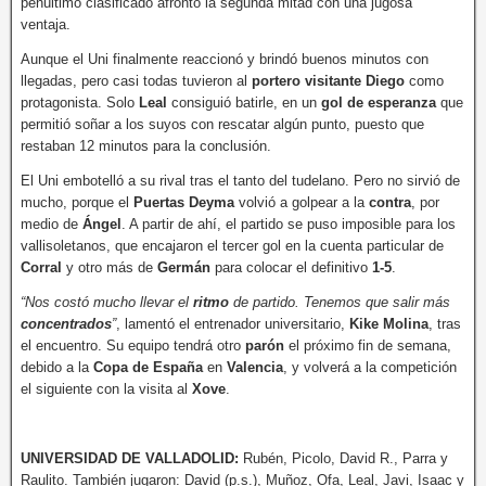
penúltimo clasificado afrontó la segunda mitad con una jugosa
ventaja.
Aunque el Uni finalmente reaccionó y brindó buenos minutos con
llegadas, pero casi todas tuvieron al
portero visitante Diego
como
protagonista. Solo
Leal
consiguió batirle, en un
gol de esperanza
que
permitió soñar a los suyos con rescatar algún punto, puesto que
restaban 12 minutos para la conclusión.
El Uni embotelló a su rival tras el tanto del tudelano. Pero no sirvió de
mucho, porque el
Puertas Deyma
volvió a golpear a la
contra
, por
medio de
Ángel
. A partir de ahí, el partido se puso imposible para los
vallisoletanos, que encajaron el tercer gol en la cuenta particular de
Corral
y otro más de
Germán
para colocar el definitivo
1-5
.
“Nos costó mucho llevar el
ritmo
de partido. Tenemos que salir más
concentrados
”
, lamentó el entrenador universitario,
Kike Molina
, tras
el encuentro. Su equipo tendrá otro
parón
el próximo fin de semana,
debido a la
Copa de España
en
Valencia
, y volverá a la competición
el siguiente con la visita al
Xove
.
UNIVERSIDAD DE VALLADOLID:
Rubén, Picolo, David R., Parra y
Raulito. También jugaron: David (p.s.), Muñoz, Ofa, Leal, Javi, Isaac y