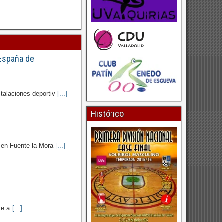
 España de
talaciones deportiv
[...]
Histórico
 en Fuente la Mora
[...]
se a
[...]