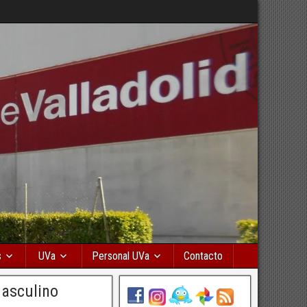
s
UVa
Personal UVa
Contacto
masculino