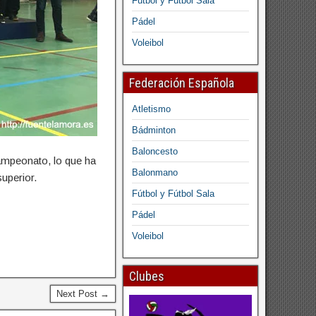
Fútbol y Fútbol Sala
Pádel
Voleibol
Federación Española
Atletismo
Bádminton
Baloncesto
campeonato, lo que ha
Balonmano
superior.
Fútbol y Fútbol Sala
Pádel
Voleibol
Clubes
Next Post →