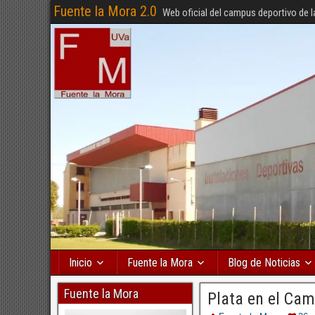
Fuente la Mora 2.0
Web oficial del campus deportivo de l
Inicio
Fuente la Mora
Blog de Noticias
Fuente la Mora
Plata en el Cam