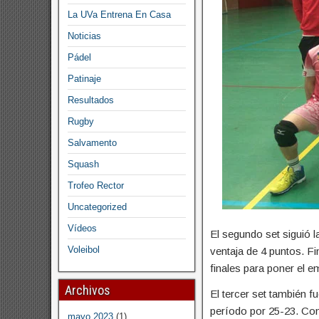
La UVa Entrena En Casa
Noticias
Pádel
Patinaje
Resultados
Rugby
Salvamento
Squash
Trofeo Rector
Uncategorized
Vídeos
El segundo set siguió l
Voleibol
ventaja de 4 puntos. F
finales para poner el e
Archivos
El tercer set también f
período por 25-23. Con
mayo 2023
(1)