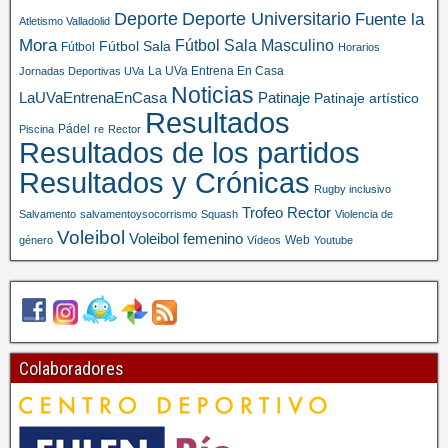
Deporte
Deporte Universitario
Fuente la
Atletismo Valladolid
Mora
Fútbol Sala Masculino
Fútbol Sala
Fútbol
Horarios
La UVa Entrena En Casa
Jornadas Deportivas UVa
Noticias
LaUVaEntrenaEnCasa
Patinaje
Patinaje artístico
Resultados
Pádel
Piscina
re
Rector
Resultados de los partidos
Resultados y Crónicas
Rugby inclusivo
Trofeo Rector
Salvamento
salvamentoysocorrismo
Squash
Violencia de
Voleibol
Voleibol femenino
Web
género
Vídeos
Youtube
Colaboradores