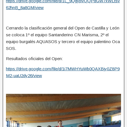
https://drive.google.com/file/d/1L_9QgypvQQPdGW7xWLtsv
62hnB_8a8GM/view
Cerrando la clasificación general del Open de Castilla y León
se coloca 1º el equipo Santanderino CN Marisma, 2º el
equipo burgalés AQUASOS y tercero el equipo palentino Oca
SOS.
Resultados oficiales del Open:
https://drive.google.com/file/d/1i7MWHYuWb0QAXBjy0Z8P9
M2-uaU2dy26/view