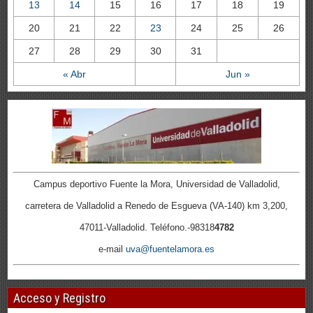
13
14
15
16
17
18
19
20
21
22
23
24
25
26
27
28
29
30
31
« Abr
Jun »
Campus deportivo Fuente la Mora, Universidad de Valladolid,
carretera de Valladolid a Renedo de Esgueva (VA-140) km 3,200,
47011-Valladolid. Teléfono.-98318
4782
e-mail
uva@fuentelamora.es
Acceso y Registro