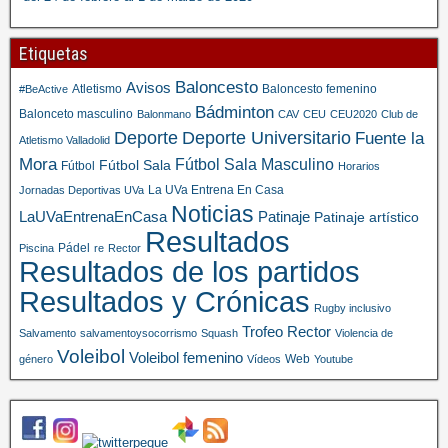
Etiquetas
Baloncesto
Avisos
Atletismo
Baloncesto femenino
#BeActive
Bádminton
Balonceto masculino
Balonmano
CAV
CEU
CEU2020
Club de
Deporte
Deporte Universitario
Fuente la
Atletismo Valladolid
Mora
Fútbol Sala Masculino
Fútbol Sala
Fútbol
Horarios
La UVa Entrena En Casa
Jornadas Deportivas UVa
Noticias
LaUVaEntrenaEnCasa
Patinaje
Patinaje artístico
Resultados
Pádel
Piscina
re
Rector
Resultados de los partidos
Resultados y Crónicas
Rugby inclusivo
Trofeo Rector
Salvamento
salvamentoysocorrismo
Squash
Violencia de
Voleibol
Voleibol femenino
Web
género
Vídeos
Youtube