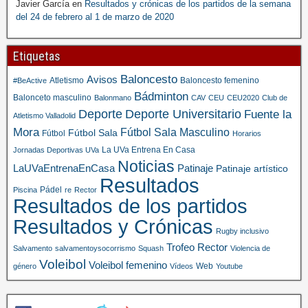
Javier García
en
Resultados y crónicas de los partidos de la semana
del 24 de febrero al 1 de marzo de 2020
Etiquetas
Baloncesto
Avisos
Atletismo
Baloncesto femenino
#BeActive
Bádminton
Balonceto masculino
Balonmano
CAV
CEU
CEU2020
Club de
Deporte
Deporte Universitario
Fuente la
Atletismo Valladolid
Mora
Fútbol Sala Masculino
Fútbol Sala
Fútbol
Horarios
La UVa Entrena En Casa
Jornadas Deportivas UVa
Noticias
LaUVaEntrenaEnCasa
Patinaje
Patinaje artístico
Resultados
Pádel
Piscina
re
Rector
Resultados de los partidos
Resultados y Crónicas
Rugby inclusivo
Trofeo Rector
Salvamento
salvamentoysocorrismo
Squash
Violencia de
Voleibol
Voleibol femenino
Web
género
Vídeos
Youtube